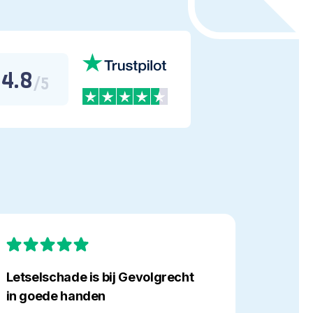
4.8
/5
tselschade
Hulpvaardi
volgrecht
Letselschade is bij Gevolgrecht
Hulpva
in goede handen
ede