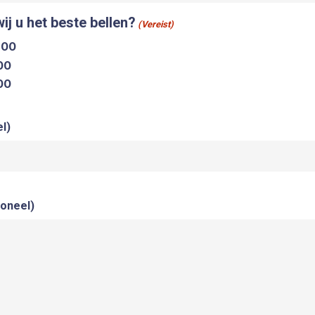
j u het beste bellen?
(Vereist)
:00
00
00
l)
ioneel)