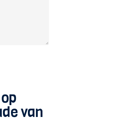
 op
ade van