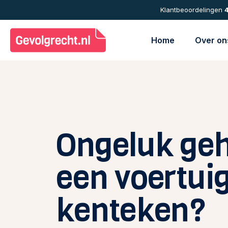
Skip
Klantbeoordelingen
4
to
main
Home
Over on
content
Ongeluk ge
een voertui
kenteken?