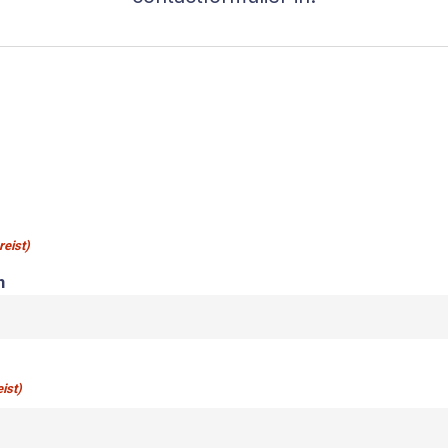
reist)
m
ist)