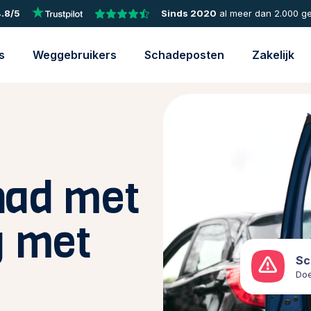
.8/5
Sinds 2020
al meer dan 2.000 g
s
Weggebruikers
Schadeposten
Zakelijk
had met
g met
Sc
Doe