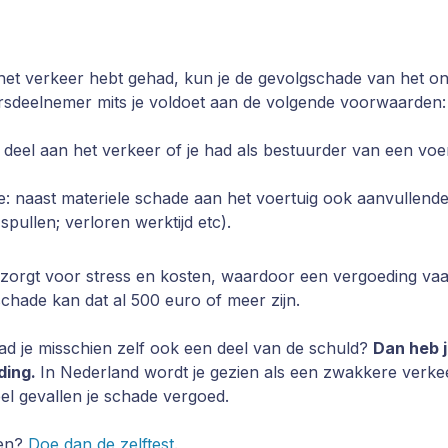
 het verkeer hebt gehad, kun je de gevolgschade van het o
sdeelnemer mits je voldoet aan de volgende voorwaarden:
r deel aan het verkeer of je had als bestuurder van een vo
e: naast materiele schade aan het voertuig ook aanvullend
pullen; verloren werktijd etc).
zorgt voor stress en kosten, waardoor een vergoeding vaak
e schade kan dat al 500 euro of meer zijn.
 had je misschien zelf ook een deel van de schuld?
Dan heb 
ding.
In Nederland wordt je gezien als een zwakkere verk
eel gevallen je schade vergoed.
len?
Doe dan de zelftest
.