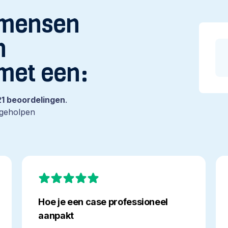
 mensen
n
met een:
121 beoordelingen
.
 geholpen
Hoe
Le
je
is
een
bij
case
Ge
Hoe je een case professioneel
professioneel
in
aanpakt
aanpakt
go