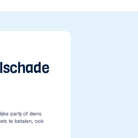
selschade
jke partij of diens
iets te betalen, ook