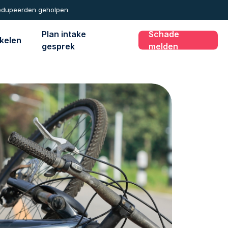
edupeerden geholpen
Plan intake
Schade
ikelen
gesprek
melden