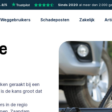
.8/5
Sinds 2020
al meer dan 2.000 g
Weggebruikers
Schadeposten
Zakelijk
Art
e
ken geraakt bij een
is de kans groot dat
rs in de regio
emen, Zaandam,