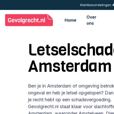
Skip
Klantbeoordelingen
4
to
main
Over
Home
content
ons
Letselschad
Amsterdam
Ben je in Amsterdam of omgeving betrok
ongeval en heb je letsel opgelopen? Dan 
je recht hebt op een schadevergoeding.
Gevolgrecht.nl staat klaar voor slachtoffe
Amsterdam, waaronder Amstelveen, Di