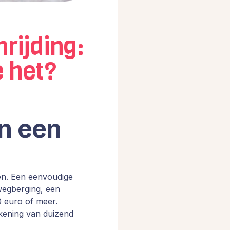
rijding:
e het?
n een
ten. Een eenvoudige
lwegberging, een
0 euro of meer.
kening van duizend