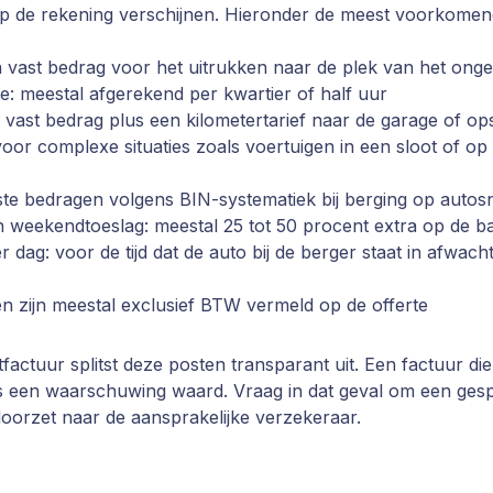
 op de rekening verschijnen. Hieronder de meest voorkomen
n vast bedrag voor het uitrukken naar de plek van het onge
se: meestal afgerekend per kwartier of half uur
 vast bedrag plus een kilometertarief naar de garage of op
voor complexe situaties zoals voertuigen in een sloot of o
ste bedragen volgens BIN-systematiek bij berging op auto
 weekendtoeslag: meestal 25 tot 50 procent extra op de ba
r dag: voor de tijd dat de auto bij de berger staat in afwach
n zijn meestal exclusief BTW vermeld op de offerte
factuur splitst deze posten transparant uit. Een factuur die
is een waarschuwing waard. Vraag in dat geval om een gesp
 doorzet naar de aansprakelijke verzekeraar.