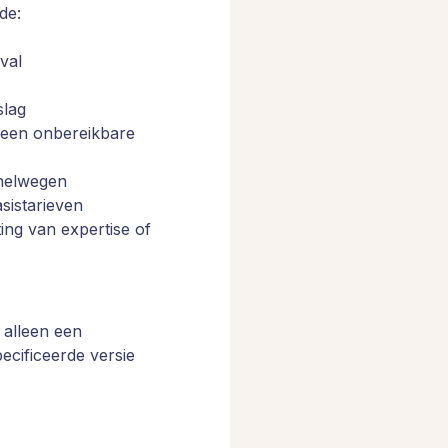
de:
val
slag
p een onbereikbare
snelwegen
sistarieven
ting van expertise of
 alleen een
ecificeerde versie