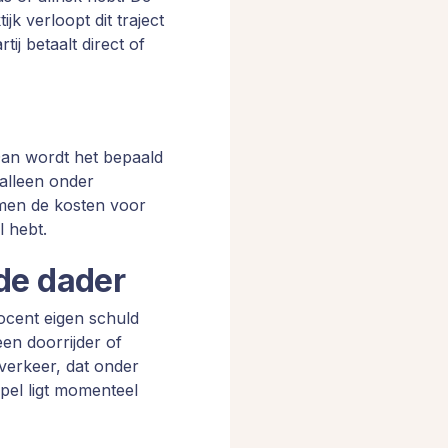
jk verloopt dit traject
tij betaalt direct of
 Dan wordt het bepaald
 alleen onder
omen de kosten voor
l hebt.
de dader
rocent eigen schuld
een doorrijder of
erkeer, dat onder
el ligt momenteel