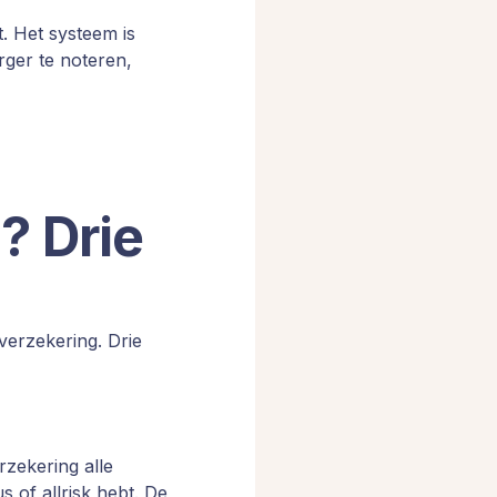
. Het systeem is
rger te noteren,
? Drie
 verzekering. Drie
zekering alle
us of allrisk hebt. De