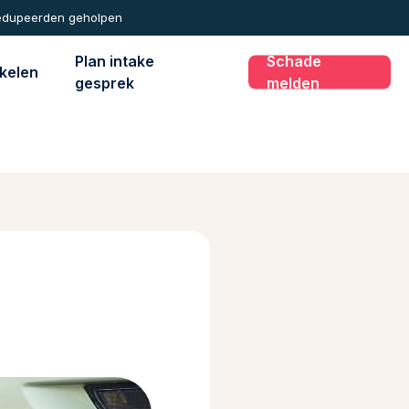
edupeerden geholpen
Plan intake
Schade
ikelen
gesprek
melden