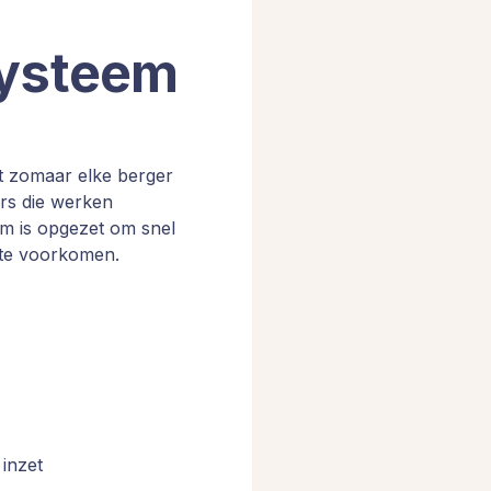
systeem
et zomaar elke berger
rs die werken
em is opgezet om snel
n te voorkomen.
 inzet