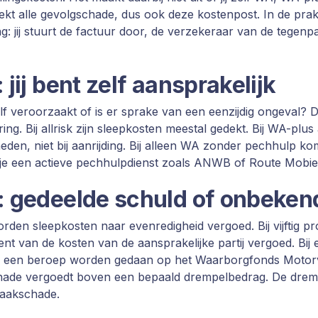
dekt alle gevolgschade, dus ook deze kostenpost. In de prakti
ng: jij stuurt de factuur door, de verzekeraar van de tegenpar
 jij bent zelf aansprakelijk
lf veroorzaakt of is er sprake van een eenzijdig ongeval?
ing. Bij allrisk zijn sleepkosten meestal gedekt. Bij WA-plus
eden, niet bij aanrijding. Bij alleen WA zonder pechhulp k
j je een actieve pechhulpdienst zoals ANWB of Route Mobie
: gedeelde schuld of onbeken
orden sleepkosten naar evenredigheid vergoed. Bij vijftig p
rocent van de kosten van de aansprakelijke partij vergoed. Bij 
 een beroep worden gedaan op het Waarborgfonds Motorv
ade vergoedt boven een bepaald drempelbedrag. De dremp
zaakschade.