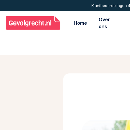
Skip
Klantbeoordelingen
4
to
main
Over
Home
content
ons