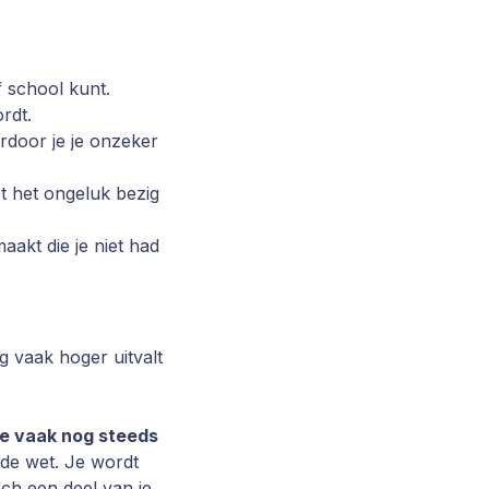
f school kunt.
rdt.
ardoor je je onzeker
et het ongeluk bezig
aakt die je niet had
 vaak hoger uitvalt
je vaak nog steeds
 de wet. Je wordt
och een deel van je