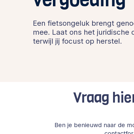
Een fietsongeluk brengt geno
mee. Laat ons het juridische
terwijl jij focust op herstel.
Vraag hie
Ben je benieuwd naar de mo
contactfo