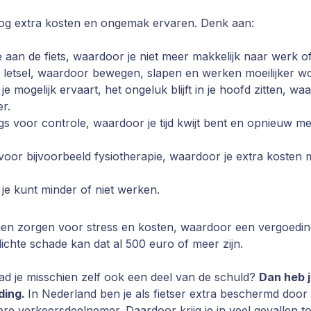
nog extra kosten en ongemak ervaren. Denk aan:
 aan de fiets, waardoor je niet meer makkelijk naar werk o
letsel, waardoor bewegen, slapen en werken moeilijker wo
 mogelijk ervaart, het ongeluk blijft in je hoofd zitten, wa
er.
ngs voor controle, waardoor je tijd kwijt bent en opnieuw m
oor bijvoorbeeld fysiotherapie, waardoor je extra kosten m
 je kunt minder of niet werken.
en zorgen voor stress en kosten, waardoor een vergoeding
j lichte schade kan dat al 500 euro of meer zijn.
 had je misschien zelf ook een deel van de schuld?
Dan heb 
ding.
In Nederland ben je als fietser extra beschermd door
re verkeersdeelnemer. Daardoor krijg je in veel gevallen t