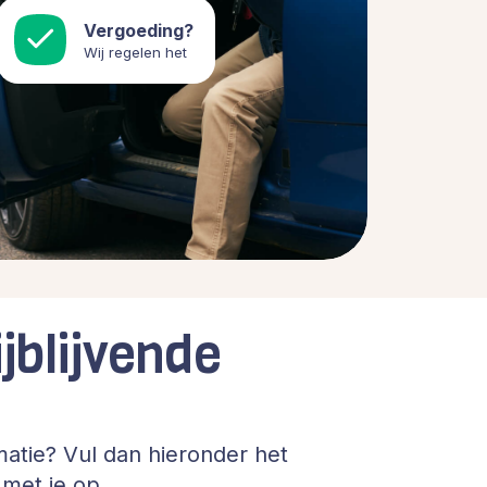
Vergoeding?
Wij regelen het
jblijvende
atie? Vul dan hieronder het
met je op.