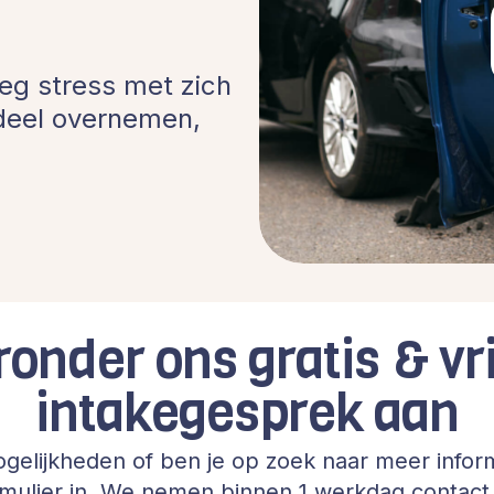
eg stress met zich
 deel overnemen,
ronder ons gratis & vri
intakegesprek aan
gelijkheden of ben je op zoek naar meer inform
rmulier in. We nemen binnen 1 werkdag contact 