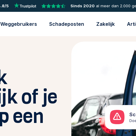
.8/5
Sinds 2020
al meer dan 2.000 g
Weggebruikers
Schadeposten
Zakelijk
Art
k
k of je
op een
Sc
Doe