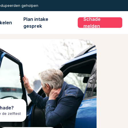
edupeerden geholpen
Plan intake
Schade
ikelen
gesprek
melden
hade?
 de zelftest