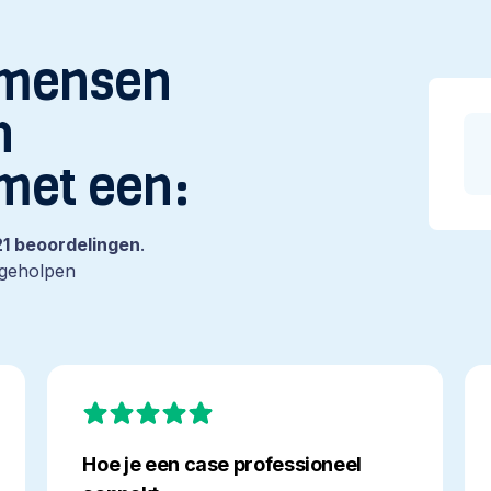
 mensen
n
met een:
121 beoordelingen
.
 geholpen
Hoe
Le
je
is
een
bij
case
Ge
Hoe je een case professioneel
professioneel
in