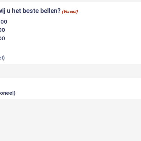
j u het beste bellen?
(Vereist)
:00
00
00
l)
ioneel)