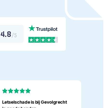
4.8
/5
tselschade
Hulpvaardi
volgrecht
Letselschade is bij Gevolgrecht
Hulpva