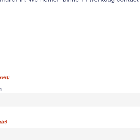
reist)
m
ist)