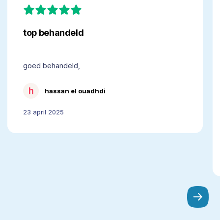
behandeld
je
e
c
top behandeld
pr
a
goed behandeld,
h
hassan el ouadhdi
23 april 2025